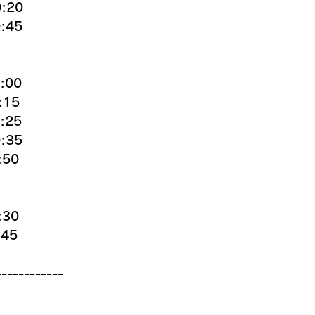
:20
:45
:00
:15
:25
:35
:50
30
45
------------