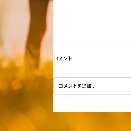
【所沢】☆8月7日（金）送迎
コメント
時間お知らせ☆
★空き状況&追加利用希望は下記
コメントを追加…
リンクを参照ください↓★
https://docs.google.com/form
s/d/1fKUqEXAGxpppfYlpfqPyI
OissrQoH0OPxpeeaUWs85E/
edit 《自宅お迎え》 1号車
I.M（東新井町）9:50 S.F（北