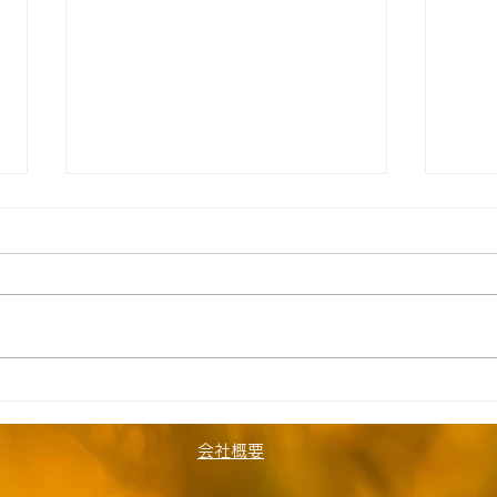
【清瀬】☆8月7日（金）送迎
【飯
時間のお知らせ☆
迎時
★空き状況&追加利用希望は下記
8月
リンクをご参照ください↓★
い為
https://docs.google.com/form
ます
s/d/e/1FAIpQLSe5eb4i7tqB_
≫ 1
CrTWPfrAptKZABxOGBDVmpk
T.
c17xLz5HA-hNvA/viewform
職場 
会社概要
《自宅お迎え》 1号車 Y.KU（久
童 M