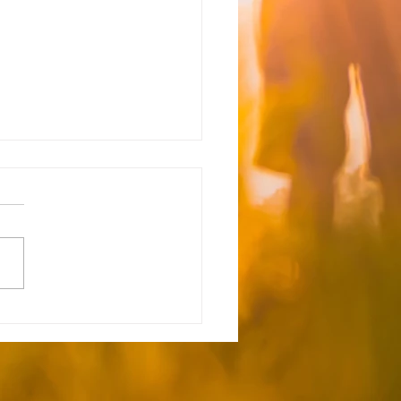
能】☆8月7日（金） 送
間のお知らせ☆
空き状況 ただいま空きがな
空きが出来次第ご連絡いたし
。 ≪ご自宅お迎え到着時間
号車 M.H（笠縫）9:30
K（仏子）10:00 親御様の
K.N（小谷田）10:15 学
.A（扇台）10:25 H.O（小