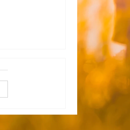
☆8月4日（火）送迎時間
らせ☆のコピー
き状況&追加利用希望は下記
クを参照ください↓★
s://docs.google.com/form
1fKUqEXAGxpppfYlpfqPyI
srQoH0OPxpeeaUWs85E/
t 《自宅お迎え》 1号車
（多摩湖町） 9:40 H.K（山