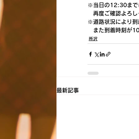
※当日の12:30
　再度ご確認よろし
※道路状況により到
　また到着時刻が1
所沢
最新記事