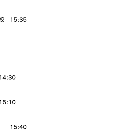
　15:35
4:30
5:10
　15:40