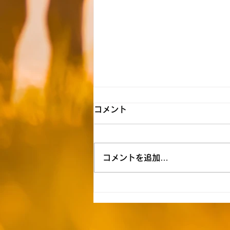
【所沢】☆8月6日（木）送迎
コメント
時間お知らせ☆
★空き状況&追加利用希望は下記
コメントを追加…
リンクを参照ください↓★
https://docs.google.com/form
s/d/1fKUqEXAGxpppfYlpfqPyI
OissrQoH0OPxpeeaUWs85E/
edit 《自宅お迎え時間》 1号車
H.O（多摩湖町）9:50 E.M（多