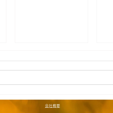
【所沢】☆8月5日（水）送迎
所沢
時間お知らせ☆
お知
★空き状況&追加利用希望は下記
★空
リンクを参照ください↓★
リン
https://docs.google.com/form
http
s/d/1fKUqEXAGxpppfYlpfqPyI
s/d/
OissrQoH0OPxpeeaUWs85E/
Ois
edit ≪自宅お迎え≫ 1号車
edi
会社概要
K.K（久米川町）9:55 H.T（本
Y.T