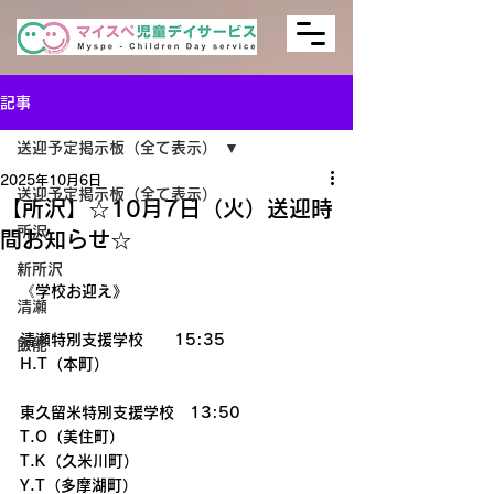
記事
送迎予定掲示板（全て表示）
2025年10月6日
送迎予定掲示板（全て表示）
【所沢】☆10月7日（火）送迎時
所沢
間お知らせ☆
新所沢
《学校お迎え》
清瀬
清瀬特別支援学校　　15:35
飯能
H.T（本町）
東久留米特別支援学校　13:50
T.O（美住町）
T.K（久米川町）
Y.T（多摩湖町）