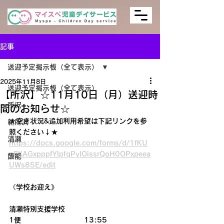
記事
送迎予定掲示板（全て表示）
2025年11月8日
送迎予定掲示板（全て表示）
【所沢】☆11月10日（月）送迎時
所沢
間のお知らせ☆
★空き状況&追加利用希望は下記リンクを参
新所沢
照ください↓★
清瀬
https://docs.google.com/forms/d/1fKU
qEXAGxpppfYlpfqPyIOissrQoH0OPxpeea
飯能
UWs85E/edit
《学校お迎え》
清瀬特別支援学校　
1便　　　　　　　　　13:55