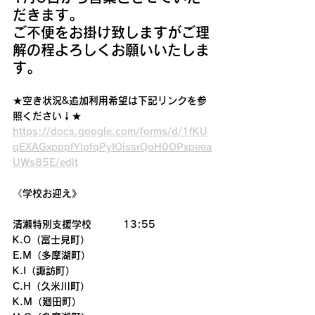
だきます。
ご不便をお掛け致しますがご理
解の程よろしくお願いいたしま
す。
★空き状況&追加利用希望は下記リンクを参
照ください↓★
https://docs.google.com/forms/d/1fKU
qEXAGxpppfYlpfqPyIOissrQoH0OPxpeea
UWs85E/edit
《学校お迎え》
清瀬特別支援学校         13:55
K.O（富士見町）
E.M（多摩湖町）
K.I（諏訪町）
C.H（久米川町）
K.M（廻田町）