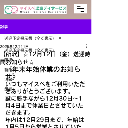
記事
送迎予定掲示板（全て表示）
2025年12月11日
送迎予定掲示板（全て表示）
【所沢】☆12月12日（金）送迎時
所沢
間お知らせ☆
《年末年始休業のお知ら
新所沢
せ》
清瀬
いつもマイスぺをご利用いただ
飯能
きありがとうございます。
誠に勝手ながら12月30日～1
月4日まで休業日とさせていた
だきます。
年内は12月29日まで、年始は
1月5日から営業とさせていた