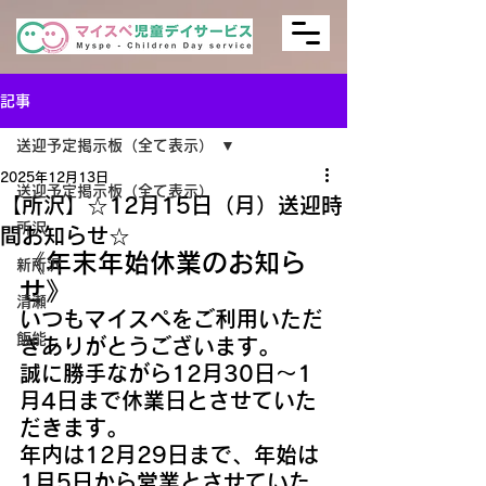
記事
送迎予定掲示板（全て表示）
2025年12月13日
送迎予定掲示板（全て表示）
【所沢】☆12月15日（月）送迎時
所沢
間お知らせ☆
《年末年始休業のお知ら
新所沢
せ》
清瀬
いつもマイスぺをご利用いただ
飯能
きありがとうございます。
誠に勝手ながら12月30日～1
月4日まで休業日とさせていた
だきます。
年内は12月29日まで、年始は
1月5日から営業とさせていた