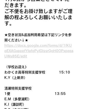
だきます。
ご不便をお掛け致しますがご理
解の程よろしくお願いいたしま
す。
★空き状況&追加利用希望は下記リンクを参
照ください↓★
https://docs.google.com/forms/d/1fKU
qEXAGxpppfYlpfqPyIOissrQoH0OPxpeea
UWs85E/edit
《学校お迎え》
わかくさ高等特別支援学校　　　　15:10
K.Y（上新井）
清瀬特別支援学校　　
1便　　　　　　　　　　　　　13:55
E.M（多摩湖町）
K.I（諏訪町）