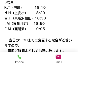
3号車
K.T（旭町）     　 18:10
N.H（上安松） 　 18:20
W.T（東所沢和田）18:30
I.M（東新井町）　18:50
F.M（西所沢）  　19:05
当日の9:30までに変更する場合がござい
ますので、
　再度ご確認よろしくお願い致します。
※道路状況により到着時刻が多少前後する可
能性があります。
Phone
Email
所沢
すべて表示
最新記事