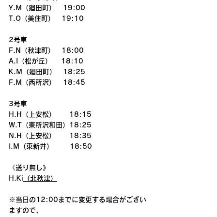
Y.M（廻田町）   19:00
T.O（美住町）　19:10
2号車
F.N（秋津町）　18:00
A.I（松が丘）　 18:10
K.M（廻田町）　18:25
F.M（西所沢）   18:45
3号車
H.H（上安松）　　18:15
W.T（東所沢和田）18:25
N.H（上安松）　　18:35
I.M（東新井）    　18:50
《送り無し》
H.Ki
（北秋津）
※当日の12:00までに変更する場合がござい
ますので、