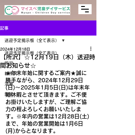
記事
送迎予定掲示板（全て表示）
2024年12月18日
送迎予定掲示板（全て表示）
【所沢】☆12月19日（木）送迎時
所沢
間お知らせ☆
★年末年始に関するご案内★誠に
新所沢
勝手ながら、2024年12月29日
清瀬
(日)～2025年1月5日(日)は年末年
飯能
始休暇とさせて頂きます。ご不便
お掛けいたしますが、ご理解ご協
力の程よろしくお願いいたしま
す。※年内の営業は12月28日(土)
まで、年始の営業開始は1月6日
(月)からとなります。