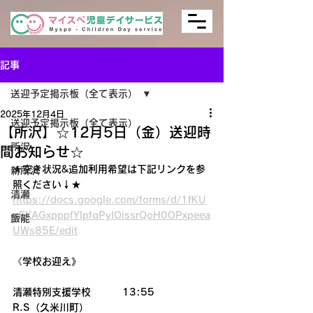
記事
送迎予定掲示板（全て表示）
2025年12月4日
送迎予定掲示板（全て表示）
【所沢】☆12月5日（金）送迎時
所沢
間お知らせ☆
★空き状況&追加利用希望は下記リンクを参
新所沢
照ください↓★
清瀬
https://docs.google.com/forms/d/1fKU
qEXAGxpppfYlpfqPyIOissrQoH0OPxpeea
飯能
UWs85E/edit
《学校お迎え》
清瀬特別支援学校         13:55
R.S（久米川町）