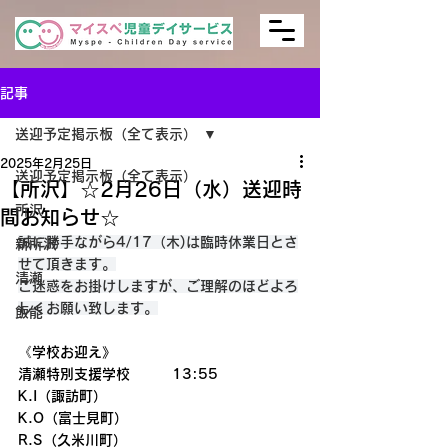
記事
送迎予定掲示板（全て表示）
2025年2月25日
送迎予定掲示板（全て表示）
【所沢】☆2月26日（水）送迎時
所沢
間お知らせ☆
誠に勝手ながら4/17（木)は臨時休業日とさ
新所沢
せて頂きます。
清瀬
ご迷惑をお掛けしますが、ご理解のほどよろ
しくお願い致します。
飯能
《学校お迎え》
清瀬特別支援学校　　　13:55
K.I（諏訪町）
K.O（富士見町）
R.S（久米川町）