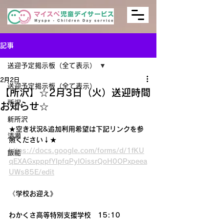
記事
送迎予定掲示板（全て表示）
2月2日
送迎予定掲示板（全て表示）
【所沢】☆2月3日（火）送迎時間
所沢
お知らせ☆
新所沢
★空き状況&追加利用希望は下記リンクを参
清瀬
照ください↓★
https://docs.google.com/forms/d/1fKU
飯能
qEXAGxpppfYlpfqPyIOissrQoH0OPxpeea
UWs85E/edit
《学校お迎え》
わかくさ高等特別支援学校　15:10