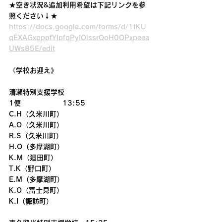
★空き状況&追加利用希望は下記リンクを参
照ください↓★
https://docs.google.com/forms/d/1fKU
qEXAGxpppfYlpfqPyIOissrQoH0OPxpeea
UWs85E/edit
《学校お迎え》
清瀬特別支援学校 
1便　　　　　　13:55
C.H（久米川町）
A.O（久米川町）
R.S（久米川町）
H.O（多摩湖町）
K.M（廻田町）
T.K（野口町）
E.M（多摩湖町）
K.O（富士見町）
K.I（諏訪町）