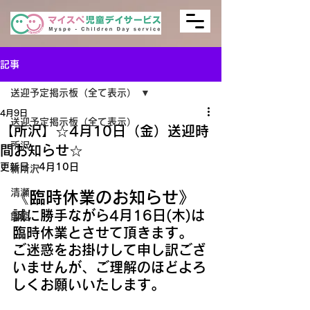
記事
送迎予定掲示板（全て表示）
4月9日
送迎予定掲示板（全て表示）
【所沢】☆4月10日（金）送迎時
所沢
間お知らせ☆
更新日：
4月10日
新所沢
清瀬
《臨時休業のお知らせ》
誠に勝手ながら4月16日(木)は
飯能
臨時休業とさせて頂きます。
ご迷惑をお掛けして申し訳ござ
いませんが、ご理解のほどよろ
しくお願いいたします。