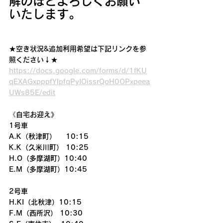
解のほどよろしくお願い
いたします。
★空き状況&追加利用希望は下記リンクを参
照ください↓★
https://docs.google.com/forms/d/1fKU
qEXAGxpppfYlpfqPyIOissrQoH0OPxpeea
UWs85E/edit
《自宅お迎え》
1号車
A.K（秋津町）　 10:15
K.K（久米川町） 10:25
H.O（多摩湖町）10:40
E.M（多摩湖町）10:45
2号車
H.KI（北秋津）10:15
F.M（西所沢） 10:30