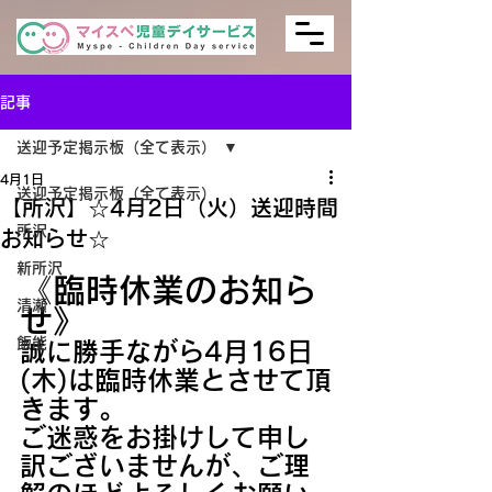
記事
送迎予定掲示板（全て表示）
4月1日
送迎予定掲示板（全て表示）
【所沢】☆4月2日（火）送迎時間
所沢
お知らせ☆
新所沢
《臨時休業のお知ら
清瀬
せ》
飯能
誠に勝手ながら4月16日
(木)は臨時休業とさせて頂
きます。
ご迷惑をお掛けして申し
訳ございませんが、ご理