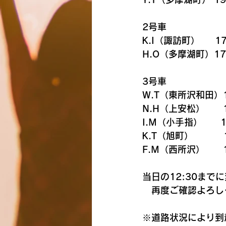
2号車
K.I（諏訪町）     17
H.O（多摩湖町）17
3号車
W.T（東所沢和田）1
N.H（上安松）      
I.M（小手指）　　1
K.T（旭町）　　　 1
F.M（西所沢）　   1
当日の12:30ま
　再度ご確認よろし
※道路状況により到