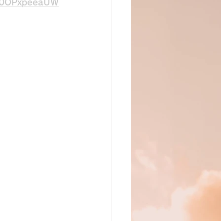
oH0OPxpeeaUW