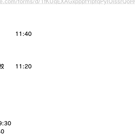
gle.com/forms/d/1fKUqEXAGxpppfYlpfqPyIOissrQ
　　11:40
　　11:20
:30
40