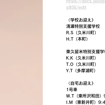
https://docs.goo
s85E/edit
《学校お迎え》
清瀬特別支援学校　　
R.S（久米川町）
H.T（本町）
東久留米特別支援学校
K.K（久米川町）
T.O（久米川町）
Y.T（多摩湖町）
《自宅お迎え》
1号車
W.T（東所沢和田）9
I.M（東新井町）9: