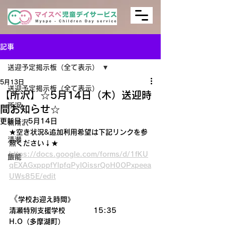
記事
送迎予定掲示板（全て表示）
5月13日
送迎予定掲示板（全て表示）
【所沢】☆5月14日（木）送迎時
所沢
間お知らせ☆
更新日：
5月14日
新所沢
★空き状況&追加利用希望は下記リンクを参
清瀬
照ください↓★
https://docs.google.com/forms/d/1fKU
飯能
qEXAGxpppfYlpfqPyIOissrQoH0OPxpeea
UWs85E/edit
《
学校お迎え時間》
清瀬特別支援学校　　　　15:35
H.O（多摩湖町）