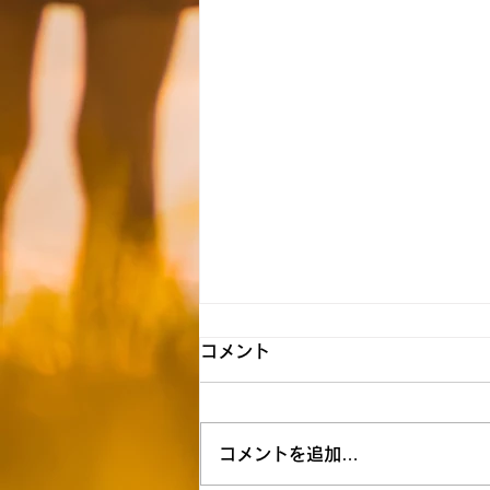
【所沢】☆8月6日（木）送迎
コメント
時間お知らせ☆
★空き状況&追加利用希望は下記
コメントを追加…
リンクを参照ください↓★