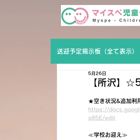
送迎予定掲示板（全て表示）
5月26日
【所沢】☆
★空き状況&追加利
https://docs.goo
s85E/edit
≪学校お迎え≫