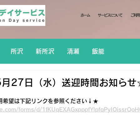
ホーム
サービスについて
ご利用
所沢
新所沢
清瀬
飯能
5月27日（水）送迎時間お知らせ
用希望は下記リンクを参照ください↓★
gle.com/forms/d/1fKUqEXAGxpppfYlpfqPyIOissrQ