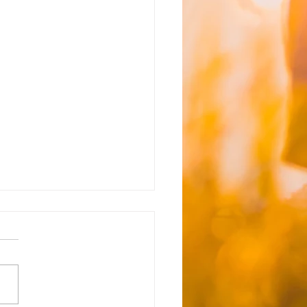
☆8月4日（火）送迎時間
らせ☆のコピー
き状況&追加利用希望は下記
クを参照ください↓★