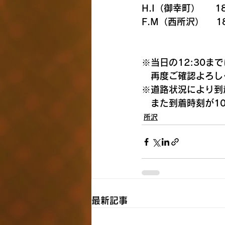
H.I（御幸町）　  18
F.M（西所沢）    1
※当日の12:30
　再度ご確認よろし
※道路状況により到
　また到着時刻が1
所沢
最新記事