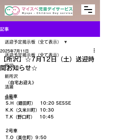
記事
送迎予定掲示板（全て表示）
2025年7月11日
送迎予定掲示板（全て表示）
【所沢】☆7月12日（土）送迎時
所沢
間お知らせ☆
新所沢
《自宅お迎え》
清瀬
1号車
飯能
S.H（廻田町）　10:20 SESSE
K.K（久米川町）10:30
T.K（野口町）　10:45
2号車
T.O（美住町）9:50