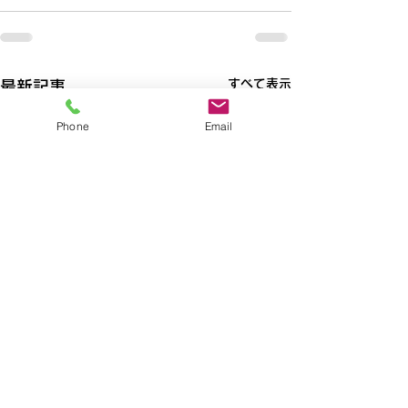
すべて表示
最新記事
Phone
Email
【所沢】☆8月8日（土）
【所沢】☆8月