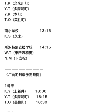
T.K（久米川町）
Y.T（多摩湖町）
Y.K（本町）
T.O（美住町）
南小学校　　　　　　13:15
K.S（久米）
所沢特別支援学校　　14:15
W.T（東所沢和田）
N.M（下安松）
ーーーーーーーーーーー
《ご自宅到着予定時間》
1号車
K.Y（上新井）　　18:00
Y.T（多摩湖町）　 18:15
T.O（美住町）      18:30