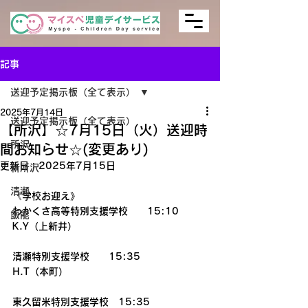
記事
送迎予定掲示板（全て表示）
2025年7月14日
送迎予定掲示板（全て表示）
【所沢】☆7月15日（火）送迎時
所沢
間お知らせ☆(変更あり)
更新日：
2025年7月15日
新所沢
清瀬
《学校お迎え》
わかくさ高等特別支援学校　　15:10
飯能
K.Y（上新井）
清瀬特別支援学校　　15:35
H.T（本町）
東久留米特別支援学校　15:35