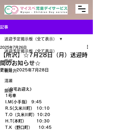
記事
送迎予定掲示板（全て表示）
2025年7月26日
送迎予定掲示板（全て表示）
【所沢】☆7月28日（月）送迎時
所沢
間のお知らせ☆
更新日：
2025年7月28日
新所沢
清瀬
《自宅お迎え》
飯能
1号車
I.M(小手指)　9:45
R.S(久米川町)　10:10
T.O（久米川町）10:20
H.T(本町)　　　10:30
T.K（野口町）    10:45