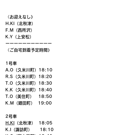
《お迎えなし》
H.KI（北秋津） 
F.M（西所沢）
K.Y（上安松）
ーーーーーーーーーーー
《ご自宅到着予定時間》
1号車
A.O（久米川町）18:10
R.S（久米川町）18:20
T.O（久米川町）18:30
K.K（久米川町）18:40
T.O（美住町）　18:50
K.M（廻田町）  19:00
2号車
H.KI
（北秋津）  18:05
K.I（諏訪町）     18:10