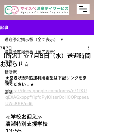
記事
送迎予定掲示板（全て表示）
7月7日
送迎予定掲示板（全て表示）
【所沢】☆7月8日（水）送迎時間
所沢
お知らせ☆
新所沢
★空き状況&追加利用希望は下記リンクを参
清瀬
照ください↓★
https://docs.google.com/forms/d/1fKU
飯能
qEXAGxpppfYlpfqPyIOissrQoH0OPxpeea
UWs85E/edit
≪学校お迎え≫
清瀬特別支援学校　　　　　
13:55