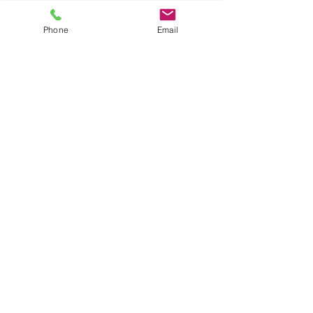
Phone
Email
【清瀬】☆8月7日（金）
【飯能】☆8月
送迎時間のお知らせ☆
送迎時間のお知
コメント
★空き状況&追加利用希望は
8月空き状況 た
下記リンクをご参照ください
ない為空きが出来
↓★
いたします。 ≪
コメントを追加…