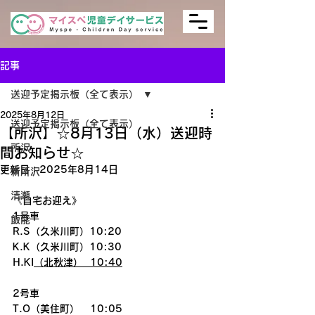
記事
送迎予定掲示板（全て表示）
2025年8月12日
送迎予定掲示板（全て表示）
【所沢】☆8月13日（水）送迎時
所沢
間お知らせ☆
更新日：
2025年8月14日
新所沢
清瀬
《自宅お迎え》
1号車
飯能
R.S（久米川町）10:20
K.K（久米川町）10:30
H.KI
（北秋津）  10:40
2号車
T.O（美住町）   10:05