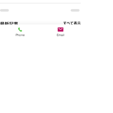
すべて表示
最新記事
Phone
Email
【清瀬】☆8月10日
【新所沢】☆8月