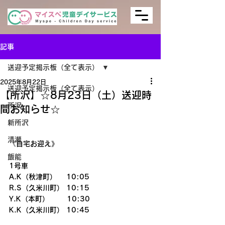
記事
送迎予定掲示板（全て表示）
2025年8月22日
送迎予定掲示板（全て表示）
【所沢】☆8月23日（土）送迎時
所沢
間お知らせ☆
新所沢
清瀬
《自宅お迎え》
飯能
1号車
A.K（秋津町）　 10:05
R.S（久米川町） 10:15
Y.K（本町）       10:30
K.K（久米川町） 10:45