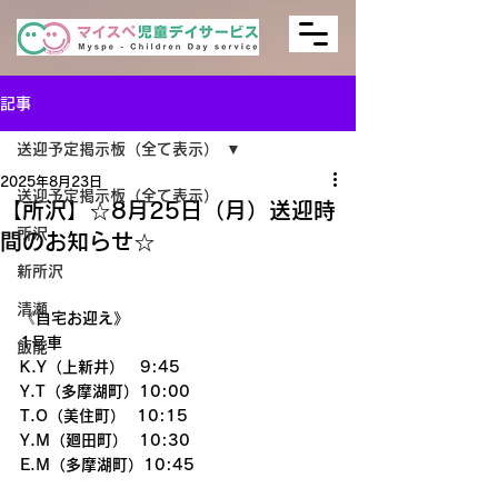
記事
送迎予定掲示板（全て表示）
2025年8月23日
送迎予定掲示板（全て表示）
【所沢】☆8月25日（月）送迎時
所沢
間のお知らせ☆
新所沢
清瀬
《自宅お迎え》
1号車
飯能
K.Y（上新井）　9:45
Y.T（多摩湖町）10:00
T.O（美住町）  10:15
Y.M（廻田町）  10:30
E.M（多摩湖町）10:45