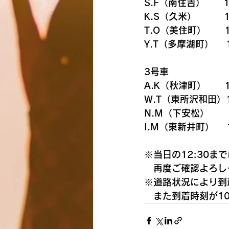
S.F（南住吉）　　1
K.S（久米）　  　 1
T.O（美住町）      
Y.T（多摩湖町）　 1
3号車
A.K（秋津町）      
W.T（東所沢和田）1
N.M（下安松）　　1
I.M（東新井町）    
※当日の12:30
　再度ご確認よろし
※道路状況により到
　また到着時刻が1