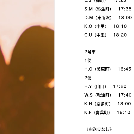
E.S（緑町）　17:25
S.M（弥生町）　17:35
D.M（東所沢）　18:00
K.O（中里）　18:10
C.U（中里）　18:20
2号車
1便
H.O（美原町）　16:45
2便
H.Y（山口）　17:20
W.S（秋津町）　17:40
K.H（恩多町）　18:00
K.F（青葉町）　18:10
《お送りなし》