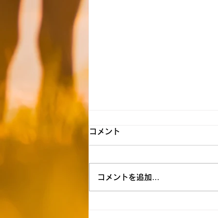
(変更有)【新所沢】☆8月10
コメント
日（月）送迎時間お知らせ☆
★空き状況&追加利用希望につい
コメントを追加…
ては下記リンクを参照ください
↓★
https://docs.google.com/form
s/d/1rGzcGZOFO2GmR2gzlJF