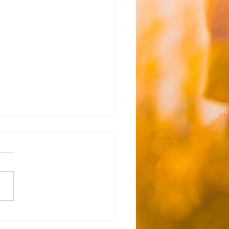
更有）【新所沢】☆8月7
金）送迎時間お知らせ☆
き状況&追加利用希望につい
下記リンクを参照ください
s://docs.google.com/form
1rGzcGZOFO2GmR2gzlJF