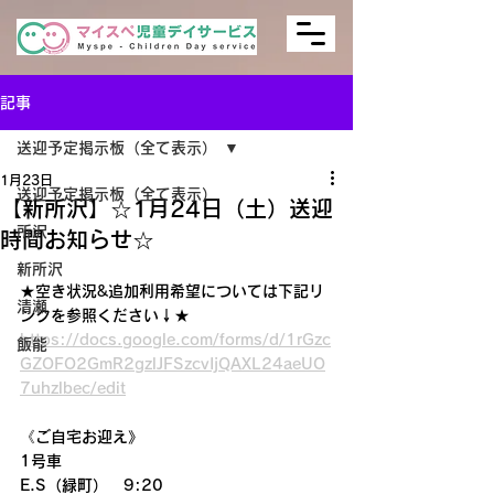
記事
送迎予定掲示板（全て表示）
1月23日
送迎予定掲示板（全て表示）
【新所沢】☆1月24日（土）送迎
所沢
時間お知らせ☆
新所沢
★空き状況&追加利用希望については下記リ
清瀬
ンクを参照ください↓★
https://docs.google.com/forms/d/1rGzc
飯能
GZOFO2GmR2gzlJFSzcvIjQAXL24aeUO
7uhzlbec/edit
《ご自宅お迎え》
1号車
E.S（緑町）　9:20