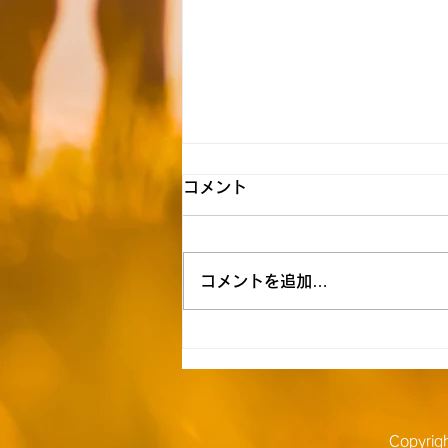
【新所沢】☆8月7日（金）送
コメント
迎時間お知らせ☆
★空き状況&追加利用希望につい
コメントを追加…
ては下記リンクを参照ください
↓★
https://docs.google.com/form
s/d/1rGzcGZOFO2GmR2gzlJF
SzcvIjQAXL24aeUO7uhzlbec/
edit 《ご自宅お迎え》 1号車
C.U（中里） 9:40 清瀬
Copyri