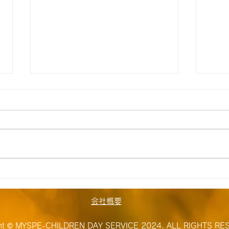
【新所沢】☆8月6日（木）送
【新
迎時間お知らせ☆
迎時
※明日はイベント予定にはないで
明日
すが、お出かけを予定しておりま
いま
す。 着替えやタオル、サンダル
とし
等水遊びできるご用意をお願いい
きま
たします。 ★空き状況&追加利
いい
用希望については下記リンクを参
加利
会社概要
照ください↓★
を参
https://docs.google.com/form
http
ght © MYSPE-CHILDREN DAY SERVICE 2024. ALL RIGHTS RE