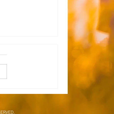
所沢】☆8月5日（水）送
間お知らせ☆
はおやつにかき氷づくりを行
す。 ご利用の方はおやつ代
て100円徴収させていただ
すので ご用意よろしくお願
たします。 ★空き状況&追
用希望については下記リンク
照ください↓★
s://docs.google.com/form
SERVED.