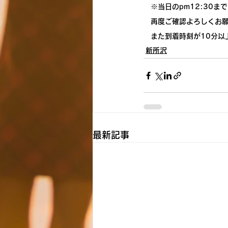
　※当日のpm12:30
　再度ご確認よろしくお
　また到着時刻が10分以
新所沢
最新記事