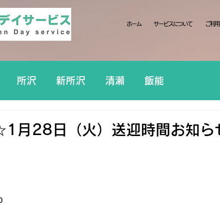
ホーム
サービスについて
ご利用
所沢
新所沢
清瀬
飯能
☆1月28日（火）送迎時間お知ら
0