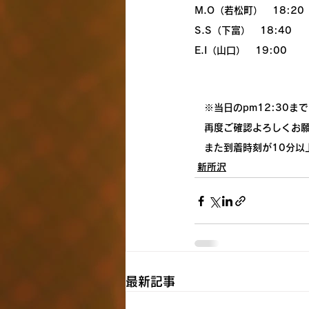
M.O（若松町）　18:20
S.S（下富）　18:40
E.I（山口）　19:00
　※当日のpm12:30
　再度ご確認よろしくお
　また到着時刻が10分以
新所沢
最新記事