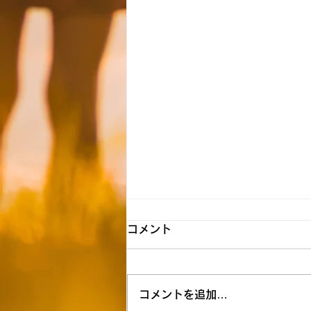
【新所沢】☆8月8日（土）送
コメント
迎時間お知らせ☆
★明日は水遊びを予定しておりま
コメントを追加…
す。 着替えやタオル、サンダル