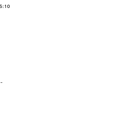
:10
--