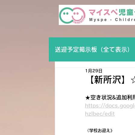
送迎予定掲示板（全て表示）
1月29日
【新所沢】
★空き状況&追加利
https://docs.go
hzlbec/edit
《学校お迎え》