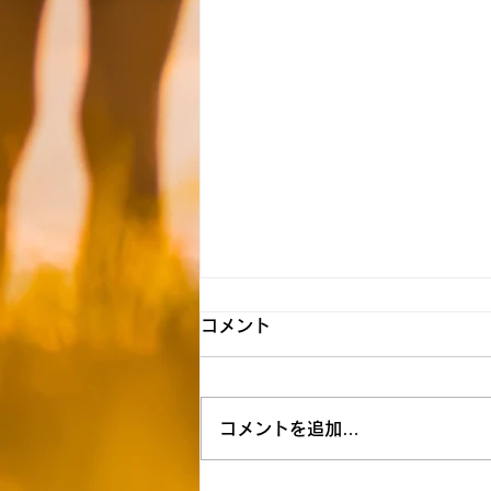
【新所沢】☆8月7日（金）送
コメント
迎時間お知らせ☆
★空き状況&追加利用希望につい
コメントを追加…
ては下記リンクを参照ください
↓★