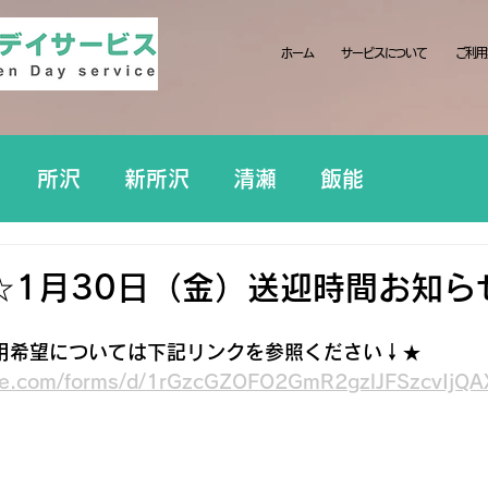
ホーム
サービスについて
ご利用
所沢
新所沢
清瀬
飯能
☆1月30日（金）送迎時間お知ら
用希望については下記リンクを参照ください↓★
ogle.com/forms/d/1rGzcGZOFO2GmR2gzlJFSzcvIj