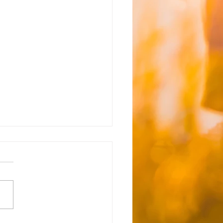
所沢】☆8月5日（水）送
間お知らせ☆
はおやつにかき氷づくりを行
す。 ご利用の方はおやつ代
て100円徴収させていただ