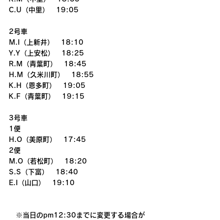
C.U（中里）　19:05
2号車
M.I（上新井）　18:10
Y.Y（上安松）　18:25
R.M（青葉町）　18:45
H.M（久米川町）　18:55
K.H（恩多町）　19:05
K.F（青葉町）　19:15
3号車
1便
H.O（美原町）　17:45
2便
M.O（若松町）　18:20
S.S（下富）　18:40
E.I（山口）　19:10
　※当日のpm12:30までに変更する場合が