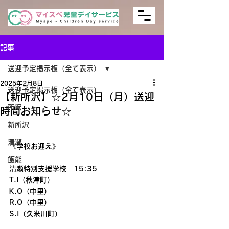
記事
送迎予定掲示板（全て表示）
2025年2月8日
送迎予定掲示板（全て表示）
【新所沢】☆2月10日（月）送迎
所沢
時間お知らせ☆
新所沢
清瀬
《学校お迎え》
飯能
清瀬特別支援学校　15:35
T.I（秋津町）　
K.O（中里）
R.O（中里）
S.I（久米川町）