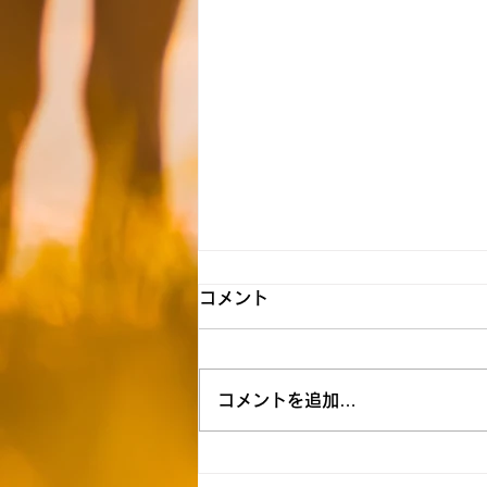
【新所沢】☆8月8日（土）送
コメント
迎時間お知らせ☆
★明日は水遊びを予定しておりま
コメントを追加…
す。 着替えやタオル、サンダル
のご用意をよろしくお願いいたし
ます。 また、持ち物には必ず記