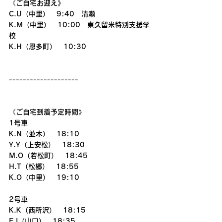
《ご自宅お迎え》
C.U（中里）　9:40　清瀬
K.M（中里）　10:00　東久留米特別支援学
校
K.H（恩多町）　10:30
--------------------
《ご自宅到着予定時間》
1号車
K.N（並木）　18:10
Y.Y（上安松）　18:30
M.O（若松町）　18:45
H.T（松郷）　18:55
K.O（中里）　19:10
2号車
K.K（西所沢）　18:15
E.I（山口）　18:35