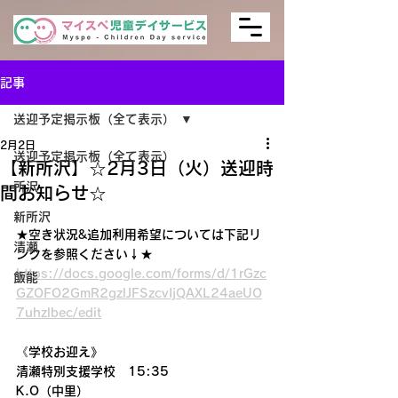
記事
送迎予定掲示板（全て表示）
2月2日
送迎予定掲示板（全て表示）
【新所沢】☆2月3日（火）送迎時
所沢
間お知らせ☆
新所沢
★空き状況&追加利用希望については下記リ
清瀬
ンクを参照ください↓★
https://docs.google.com/forms/d/1rGzc
飯能
GZOFO2GmR2gzlJFSzcvIjQAXL24aeUO
7uhzlbec/edit
《学校お迎え》
清瀬特別支援学校　15:35
K.O（中里）