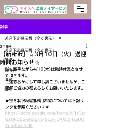
記事
送迎予定掲示板（全て表示）
3月9日
送迎予定掲示板（全て表示）
【新所沢】☆3月10日（火）送迎
所沢
時間お知らせ☆
誠に勝手ながら4/16(木)は臨時休業とさせ
新所沢
て頂きます。
清瀬
ご迷惑おかけして申し訳ございませんが、ご
理解ご協力の程よろしくお願いいたします。
飯能
★空き状況&追加利用希望については下記リ
ンクを参照ください↓★
https://docs.google.com/forms/d/1rGzc
GZOFO2GmR2gzlJFSzcvIjQAXL24aeUO
7uhzlbec/edit