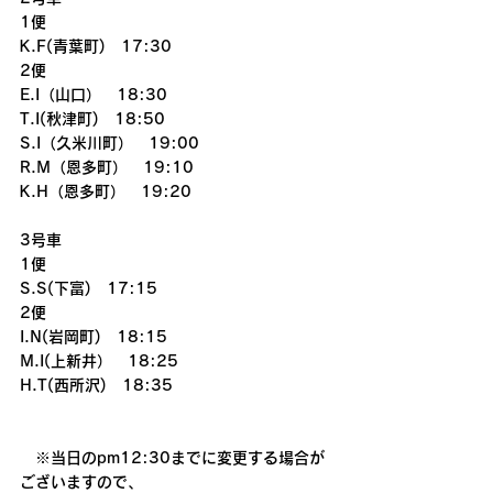
1便
K.F(青葉町)　17:30
2便
E.I（山口）　18:30
T.I(秋津町)　18:50
S.I（久米川町）　19:00
R.M（恩多町）　19:10
K.H（恩多町）　19:20
3号車
1便
S.S(下富)　17:15
2便
I.N(岩岡町)　18:15
M.I(上新井）　18:25
H.T(西所沢)　18:35
　※当日のpm12:30までに変更する場合が
ございますので、