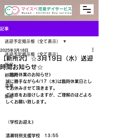
記事
送迎予定掲示板（全て表示）
2025年3月18日
送迎予定掲示板（全て表示）
【新所沢】☆3月19日（水）送迎
所沢
時間お知らせ☆
《臨時休業のお知らせ》
新所沢
誠に勝手ながら4/17（木)は臨時休業日とし
清瀬
てお休みさせて頂きます。
ご迷惑をお掛けしますが、ご理解のほどよろ
飯能
しくお願い致します。
《学校お迎え》
清瀬特別支援学校　13:55