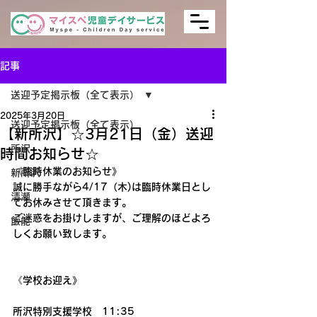
記事
送迎予定掲示板（全て表示）
2025年3月20日
送迎予定掲示板（全て表示）
【新所沢】☆3月21日（金）送迎
所沢
時間お知らせ☆
《臨時休業のお知らせ》
新所沢
誠に勝手ながら4/17（木)は臨時休業日とし
清瀬
てお休みさせて頂きます。
ご迷惑をお掛けしますが、ご理解のほどよろ
飯能
しくお願い致します。
《学校お迎え》
所沢特別支援学校　11:35