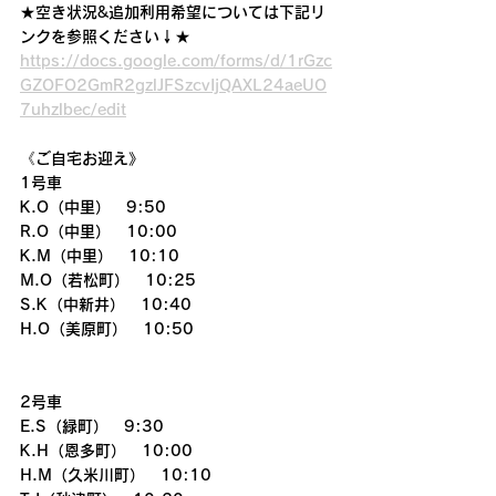
★空き状況&追加利用希望については下記リ
ンクを参照ください↓★
https://docs.google.com/forms/d/1rGzc
GZOFO2GmR2gzlJFSzcvIjQAXL24aeUO
7uhzlbec/edit
《ご自宅お迎え》
1号車
K.O（中里）　9:50
R.O（中里）　10:00
K.M（中里）　10:10
M.O（若松町）　10:25
S.K（中新井）　10:40
H.O（美原町）　10:50
2号車
E.S（緑町）　9:30
K.H（恩多町）　10:00
H.M（久米川町）　10:10