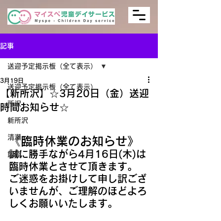
記事
送迎予定掲示板（全て表示）
3月19日
送迎予定掲示板（全て表示）
【新所沢】☆3月20日（金）送迎
所沢
時間お知らせ☆
新所沢
清瀬
《臨時休業のお知らせ》
誠に勝手ながら4月16日(木)は
飯能
臨時休業とさせて頂きます。
ご迷惑をお掛けして申し訳ござ
いませんが、ご理解のほどよろ
しくお願いいたします。