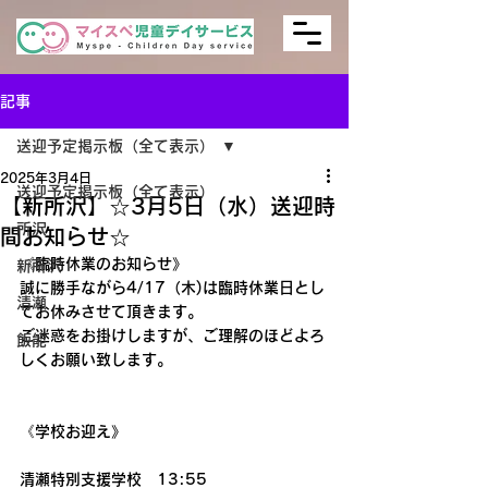
記事
送迎予定掲示板（全て表示）
2025年3月4日
送迎予定掲示板（全て表示）
【新所沢】☆3月5日（水）送迎時
所沢
間お知らせ☆
《臨時休業のお知らせ》
新所沢
誠に勝手ながら4/17（木)は臨時休業日とし
清瀬
てお休みさせて頂きます。
ご迷惑をお掛けしますが、ご理解のほどよろ
飯能
しくお願い致します。
《学校お迎え》
清瀬特別支援学校　13:55