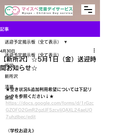
記事
送迎予定掲示板（全て表示）
4月30日
送迎予定掲示板（全て表示）
【新所沢】☆5月1日（金）送迎時
所沢
間お知らせ☆
新所沢
清瀬
★空き状況&追加利用希望については下記リ
ンクを参照ください↓★
飯能
https://docs.google.com/forms/d/1rGzc
GZOFO2GmR2gzlJFSzcvIjQAXL24aeUO
7uhzlbec/edit
《学校お迎え》