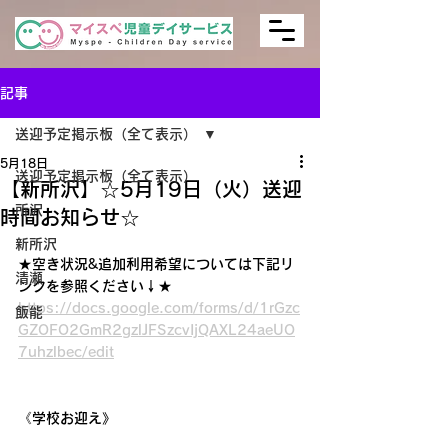
記事
送迎予定掲示板（全て表示）
5月18日
送迎予定掲示板（全て表示）
【新所沢】☆5月19日（火）送迎
所沢
時間お知らせ☆
新所沢
★空き状況&追加利用希望については下記リ
清瀬
ンクを参照ください↓★
https://docs.google.com/forms/d/1rGzc
飯能
GZOFO2GmR2gzlJFSzcvIjQAXL24aeUO
7uhzlbec/edit
《学校お迎え》