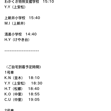
わかくさ特別支援学校　15:10
Y.Y（上安松）
上新井小学校　15:40
M.I（上新井）
清進小学校　14:40
H.Y（けやき台）　
--------------------
《ご自宅到着予定時間》
1号車
K.N（並木）　18:10
Y.Y（上安松）　18:30
H.T（松郷）　18:40
K.O（中里）　18:55
C.U（中里）　19:05
2号車