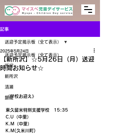
記事
送迎予定掲示板（全て表示）
2025年5月24日
送迎予定掲示板（全て表示）
【新所沢】☆5月26日（月）送迎
所沢
時間お知らせ☆
新所沢
清瀬
《学校お迎え》
飯能
東久留米特別支援学校　15:35
C.U（中里）
K.M（中里）
K.M(久米川町)