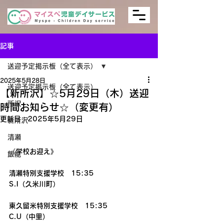
記事
送迎予定掲示板（全て表示）
2025年5月28日
送迎予定掲示板（全て表示）
【新所沢】☆5月29日（木）送迎
所沢
時間お知らせ☆（変更有）
更新日：
2025年5月29日
新所沢
清瀬
《学校お迎え》
飯能
清瀬特別支援学校　15:35
S.I（久米川町）
東久留米特別支援学校　15:35
C.U（中里）