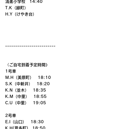
清進小学校　14:40
T.K（緑町）
H.Y（けやき台）
-------------------------
《ご自宅到着予定時間》
1号車
M.H（美原町）　18:10
S.K（中新井）　18:20
K.N（並木）　18:35
K.M（中里）　18:55
C.U（中里）　19:05
2号車
E.I（山口）　18:30
K.H(恩多町)　18:50