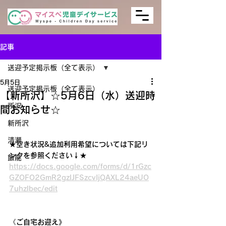
記事
送迎予定掲示板（全て表示）
5月5日
送迎予定掲示板（全て表示）
【新所沢】☆5月6日（水）送迎時
所沢
間お知らせ☆
新所沢
清瀬
★空き状況&追加利用希望については下記リ
ンクを参照ください↓★
飯能
https://docs.google.com/forms/d/1rGzc
GZOFO2GmR2gzlJFSzcvIjQAXL24aeUO
7uhzlbec/edit
《ご自宅お迎え》