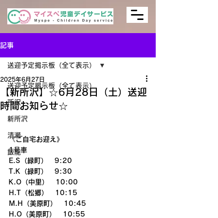
記事
送迎予定掲示板（全て表示）
2025年6月27日
送迎予定掲示板（全て表示）
【新所沢】☆6月28日（土）送迎
所沢
時間お知らせ☆
新所沢
清瀬
《ご自宅お迎え》
1号車
飯能
E.S（緑町）　9:20
T.K（緑町）　9:30
K.O（中里）　10:00
H.T（松郷）　10:15
M.H（美原町）　10:45
H.O（美原町）　10:55