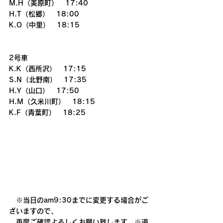
M.H（美原町）　17:40
H.T（松郷）　18:00
K.O（中里）　18:15
2号車　
K.K（西所沢）　17:15
S.N（北野南）　17:35
H.Y（山口）　17:50
H.M（久米川町）　18:15
K.F（青葉町）　18:25
　※当日のam9:30までに変更する場合がご
ざいますので、
　再度ご確認よろしくお願い致します。※道