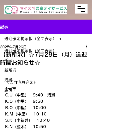
記事
送迎予定掲示板（全て表示）
2025年7月26日
送迎予定掲示板（全て表示）
【新所沢】☆7月28日（月）送迎
所沢
時間お知らせ☆
新所沢
清瀬
《ご自宅お迎え》
1号車
飯能
C.U（中里）　9:40　清瀬
K.O（中里）　9:50
R.O（中里）　10:00
K.M（中里）　10:10
S.K（中新井）　10:40
K.N（並木）　10:50