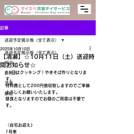
記事
送迎予定掲示板（全て表示）
2025年10月10日
送迎予定掲示板（全て表示）
【清瀬】☆10月11日（土）送迎時
所沢
間お知らせ☆
11日はクッキング！やきそば作りとなりま
新所沢
す。
清瀬
材料費として200円徴収致しますのでご準備
よろしくお願いいたします。
飯能
昼食となりますのでお昼のご用意は不要で
す。
《自宅お迎え》
1号車