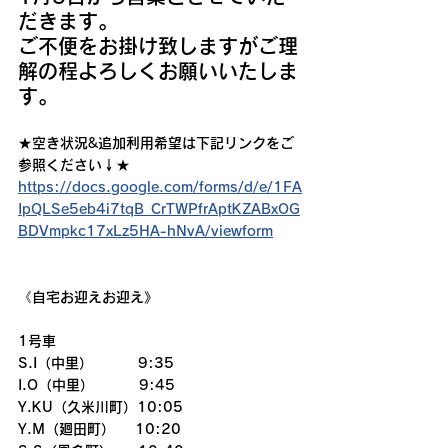
だきます。
ご不便をお掛け致しますがご理
解の程よろしくお願いいたしま
す。
★空き状況&追加利用希望は下記リンクをご
参照ください↓★
https://docs.google.com/forms/d/e/1FA
IpQLSe5eb4i7tqB_CrTWPfrAptKZABxOG
BDVmpkc17xLz5HA-hNvA/viewform
《自宅お迎えお迎え》
1号車
S.I（中里）         9:35
I.O（中里）         9:45
Y.KU（久米川町）10:05
Y.M（廻田町）    10:20