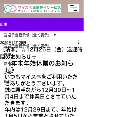
記事
送迎予定掲示板（全て表示）
2025年12月25日
送迎予定掲示板（全て表示）
【清瀬】☆12月26日（金）送迎時
所沢
間のお知らせ☆
《年末年始休業のお知ら
新所沢
せ》
清瀬
いつもマイスぺをご利用いただ
飯能
きありがとうございます。
誠に勝手ながら12月30日～1
月4日まで休業日とさせていた
だきます。
年内は12月29日まで、年始は
1月5日から営業とさせていた