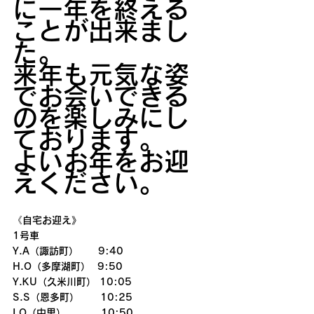
に一年を終える
ことが出来まし
た。
来年も元気な姿
でお会いできる
のを楽しみにし
ております。
よいお年をお迎
えください。
《自宅お迎え》
1号車
Y.A（諏訪町）　　9:40　
H.O（多摩湖町）  9:50
Y.KU（久米川町） 10:05
S.S（恩多町）      10:25
I.O（中里）          10:50