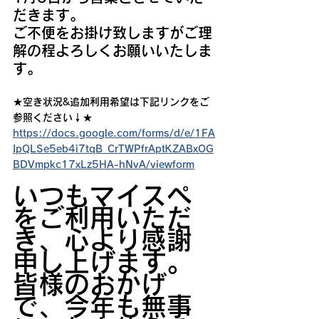
だきます。
ご不便をお掛け致しますがご理
解の程よろしくお願いいたしま
す。
★空き状況&追加利用希望は下記リンクをご
参照ください↓★
https://docs.google.com/forms/d/e/1FA
IpQLSe5eb4i7tqB_CrTWPfrAptKZABxOG
BDVmpkc17xLz5HA-hNvA/viewform
いつもマイスぺ
をご利用いただ
き、心より感謝
申し上げます。
皆様のおかげ
で、今年も無事