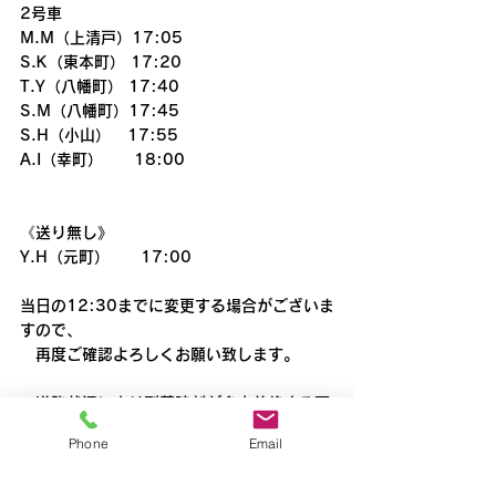
2号車
M.M（上清戸）17:05
S.K（東本町） 17:20
T.Y（八幡町） 17:40
S.M（八幡町）17:45
S.H（小山）   17:55
A.I（幸町）　　18:00
《送り無し》
Y.H（元町）　　17:00
当日の12:30までに変更する場合がございま
すので、
　再度ご確認よろしくお願い致します。
※道路状況により到着時刻が多少前後する可
能性があります。
Phone
Email
また到着時刻が10分以上遅れる場
合にはあらかじめご連絡いたしま