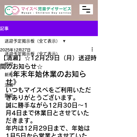
記事
送迎予定掲示板（全て表示）
2025年12月27日
送迎予定掲示板（全て表示）
【清瀬】☆12月29日（月）送迎時
所沢
間のお知らせ☆
《年末年始休業のお知ら
新所沢
せ》
清瀬
いつもマイスぺをご利用いただ
飯能
きありがとうございます。
誠に勝手ながら12月30日～1
月4日まで休業日とさせていた
だきます。
年内は12月29日まで、年始は
1月5日から営業とさせていた