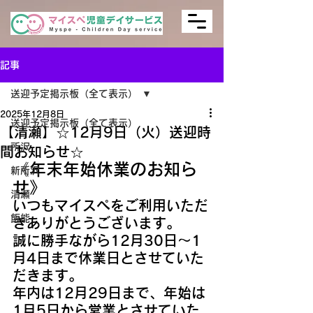
記事
送迎予定掲示板（全て表示）
2025年12月8日
送迎予定掲示板（全て表示）
【清瀬】☆12月9日（火）送迎時
所沢
間お知らせ☆
《年末年始休業のお知ら
新所沢
せ》
清瀬
いつもマイスぺをご利用いただ
飯能
きありがとうございます。
誠に勝手ながら12月30日～1
月4日まで休業日とさせていた
だきます。
年内は12月29日まで、年始は
1月5日から営業とさせていた