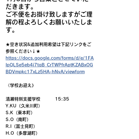
だきます。
ご不便をお掛け致しますがご理
解の程よろしくお願いいたしま
す。
★空き状況&追加利用希望は下記リンクをご
参照ください↓★
https://docs.google.com/forms/d/e/1FA
IpQLSe5eb4i7tqB_CrTWPfrAptKZABxOG
BDVmpkc17xLz5HA-hNvA/viewform
《学校お迎え》
清瀬特別支援学校　　　 15:35
Y.KU（久米川町）
S.K（東本町）
S.O（南町）
R.I（富士見町）
H.O（多摩湖町）