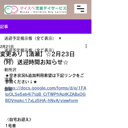
記事
送迎予定掲示板（全て表示）
2月21日
送迎予定掲示板（全て表示）
変更あり【清瀬】☆2月23日
所沢
（月）送迎時間お知らせ☆
新所沢
★空き状況&追加利用希望は下記リンクをご
清瀬
参照ください↓★
https://docs.google.com/forms/d/e/1FA
飯能
IpQLSe5eb4i7tqB_CrTWPfrAptKZABxOG
BDVmpkc17xLz5HA-hNvA/viewform
《自宅お迎え》
1号車