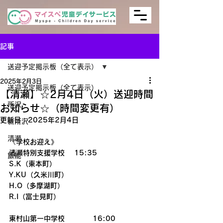
記事
送迎予定掲示板（全て表示）
2025年2月3日
送迎予定掲示板（全て表示）
【清瀬】☆2月4日（火）送迎時間
所沢
お知らせ☆（時間変更有）
更新日：
2025年2月4日
新所沢
清瀬
《学校お迎え》
清瀬特別支援学校　 15:35　
飯能
S.K（東本町）
Y.KU（久米川町）
H.O（多摩湖町）
R.I（富士見町）
東村山第一中学校　　　　16:00